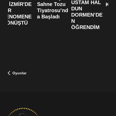
USTAM HAL
SI İZMİR'DE
Sahne Tozu
KUT
DUN
BİR
Tiyatrosu’nd
DORMEN’DE
FENOMENE
a Başladı
N
DÖNÜŞTÜ
ÖĞRENDİM
Oyunlar