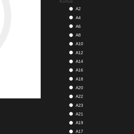
Koltuk
A2
A4
A6
A8
A10
A12
A14
A16
A18
A20
A22
A23
A21
A19
A17