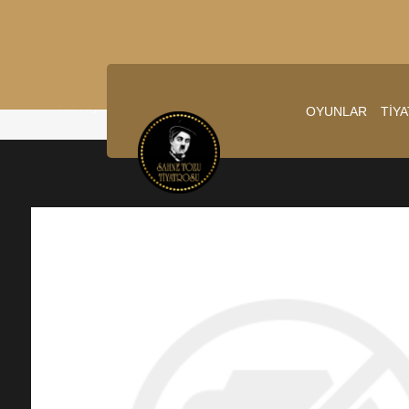
Ana sayfa
/
1.03.2025 20:00:00
OYUNLAR
TİY