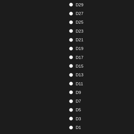
D29
D27
D25
D23
D21
D19
D17
D15
D13
D11
D9
D7
D5
D3
D1