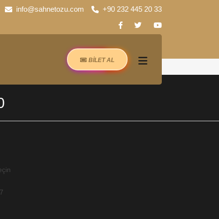
info@sahnetozu.com
+90 232 445 20 33
BİLET AL
0
eçin
17