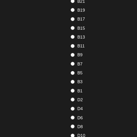
B21
B19
B17
B15
B13
B11
B9
B7
B5
B3
B1
D2
D4
D6
D8
D10