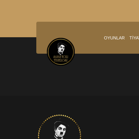
OYUNLAR
TİY