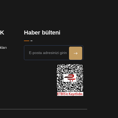
EK
Haber bülteni
ları