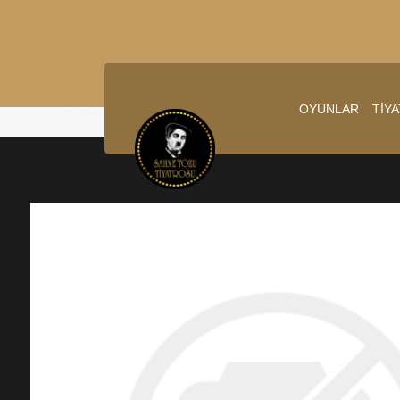
Ana sayfa
/
11.10.2025 20:00:00
OYUNLAR
TİY