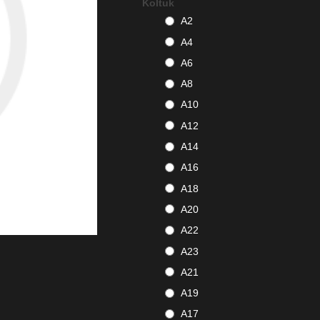
Koltuk
A2
A4
A6
A8
A10
A12
A14
A16
A18
A20
A22
A23
A21
A19
A17