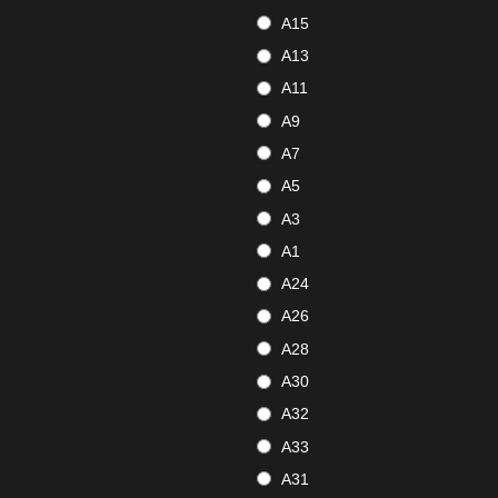
A15
A13
A11
A9
A7
A5
A3
A1
A24
A26
A28
A30
A32
A33
A31