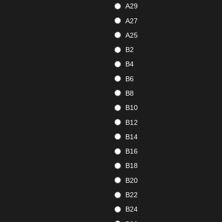
A29
A27
A25
B2
B4
B6
B8
B10
B12
B14
B16
B18
B20
B22
B24