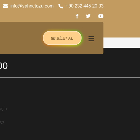
info@sahnetozu.com
+90 232 445 20 33
BİLET AL
00
eçin
-63