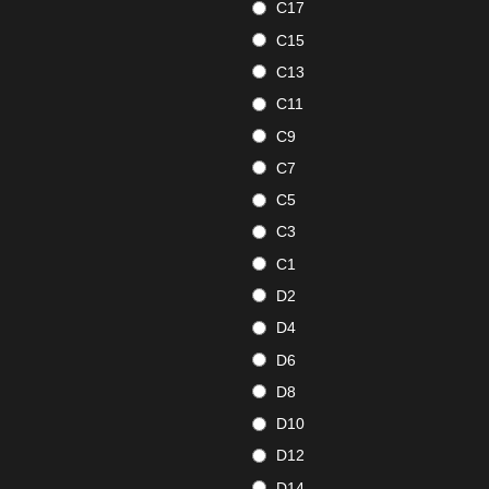
C17
C15
C13
C11
C9
C7
C5
C3
C1
D2
D4
D6
D8
D10
D12
D14