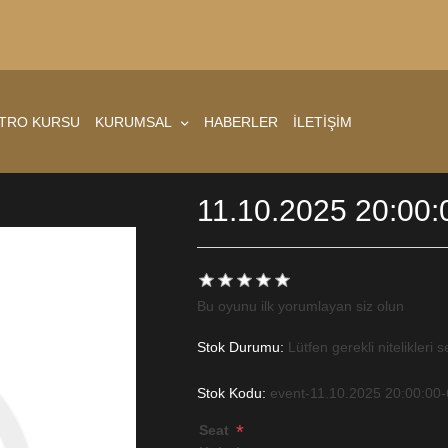
ATRO KURSU
KURUMSAL
HABERLER
İLETİŞİM
11.10.2025 20:00:
Bu oyunu ilk yorumlayan siz olun
Stok Durumu:
Lütfen gerekli nitelikleri s
Stok Kodu:
event-11.10.2025 20:00:00
*
Seat