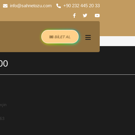
info@sahnetozu.com
+90 232 445 20 33
BİLET AL
00
eçin
-63