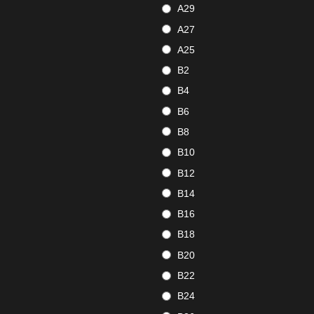
A29
A27
A25
B2
B4
B6
B8
B10
B12
B14
B16
B18
B20
B22
B24