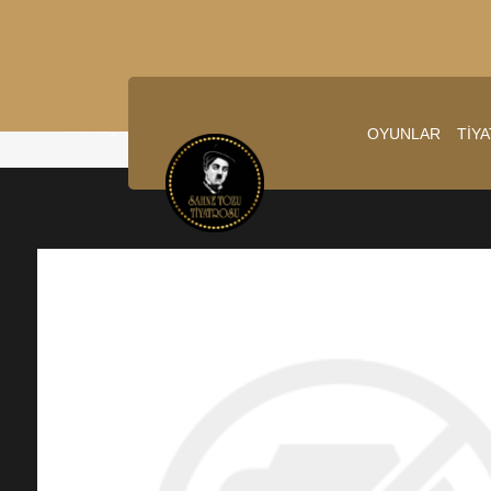
Ana sayfa
/
13.12.2025 20:00:00
OYUNLAR
TİY