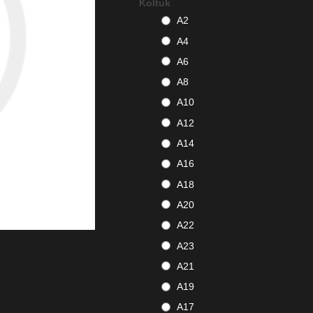
Koltuk
A2
A4
A6
A8
A10
A12
A14
A16
A18
A20
A22
A23
A21
A19
A17