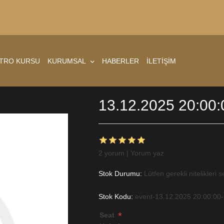
ATRO KURSU
KURUMSAL
HABERLER
İLETİŞİM
13.12.2025 20:00:
2 yorum
|
Yorum yaz
Stok Durumu:
Lütfen gerekli nitelikleri s
Stok Kodu:
event-13.12.2025 20:00:00
*
Seat