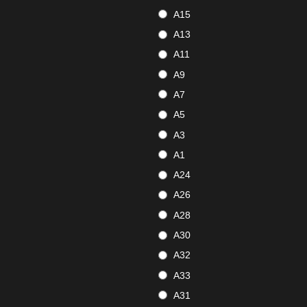
A15
A13
A11
A9
A7
A5
A3
A1
A24
A26
A28
A30
A32
A33
A31