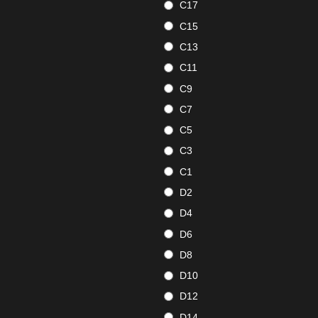
C17
C15
C13
C11
C9
C7
C5
C3
C1
D2
D4
D6
D8
D10
D12
D14