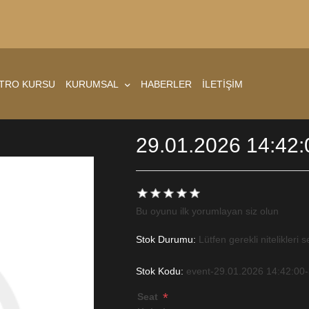
ATRO KURSU
KURUMSAL
HABERLER
İLETİŞİM
29.01.2026 14:42:
Bu oyunu ilk yorumlayan siz olun
Stok Durumu:
Lütfen gerekli nitelikleri s
Stok Kodu:
event-29.01.2026 14:42:00
*
Seat