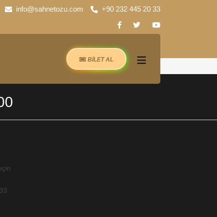
info@sahnetozu.com
+90 232 445 20 33
BİLET AL
00
eçin
-33