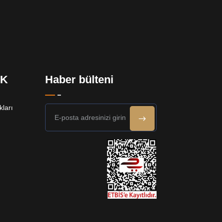
EK
Haber bülteni
ları