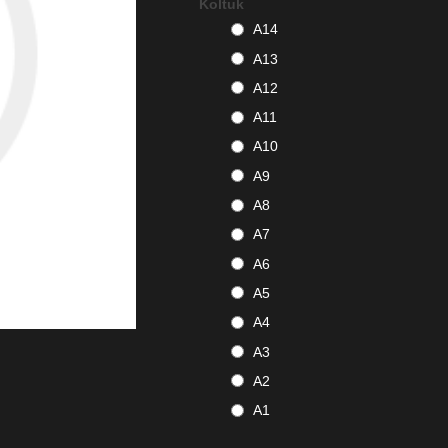
Koltuk
A14
A13
A12
A11
A10
A9
A8
A7
A6
A5
A4
A3
A2
A1