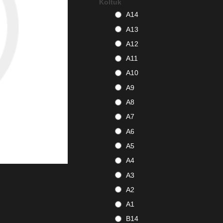
Koltuk
A14
A13
A12
A11
A10
A9
A8
A7
A6
A5
A4
A3
A2
A1
B14