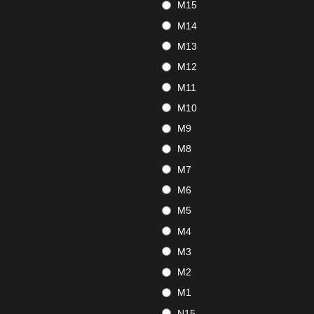
M15
M14
M13
M12
M11
M10
M9
M8
M7
M6
M5
M4
M3
M2
M1
N15