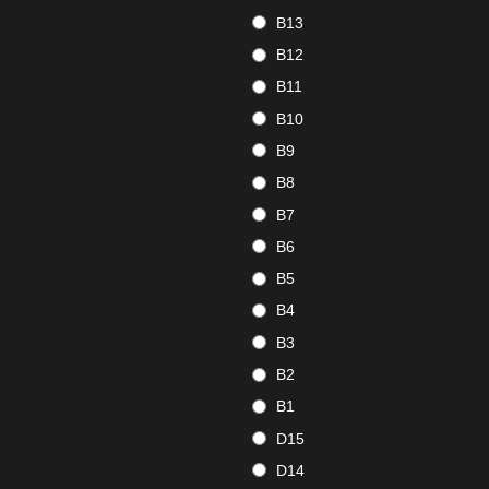
B13
B12
B11
B10
B9
B8
B7
B6
B5
B4
B3
B2
B1
D15
D14