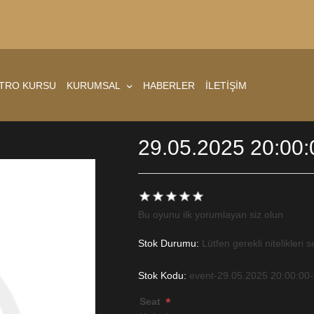
ATRO KURSU
KURUMSAL
HABERLER
İLETİŞİM
29.05.2025 20:00:
Bu oyunu ilk yorumlayan siz olun
Stok Durumu:
Lütfen gerekli nitelikleri s
Stok Kodu:
event-29.05.2025 20:00:00
*
Seat