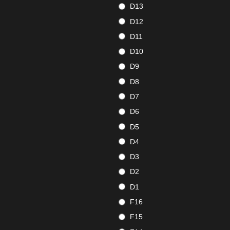
D13
D12
D11
D10
D9
D8
D7
D6
D5
D4
D3
D2
D1
F16
F15