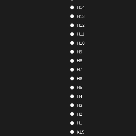
H14
H13
H12
H11
H10
H9
H8
H7
H6
H5
H4
H3
H2
H1
K15