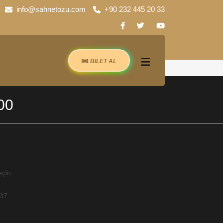
info@sahnetozu.com
+90 232 445 20 33
BİLET AL
00
eçin
-37