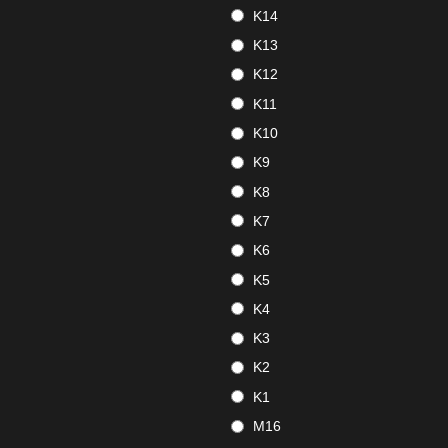
K14
K13
K12
K11
K10
K9
K8
K7
K6
K5
K4
K3
K2
K1
M16