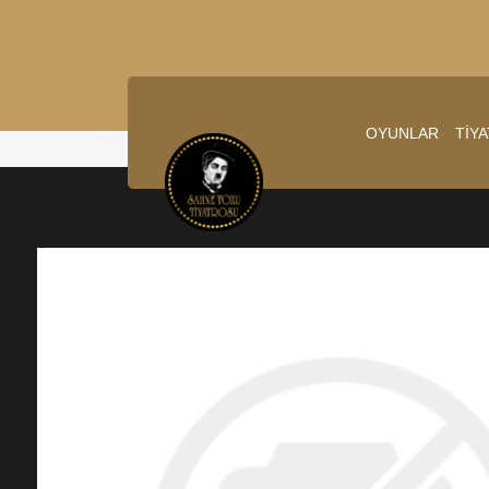
Ana sayfa
/
29.05.2025 20:00:00
OYUNLAR
TİY