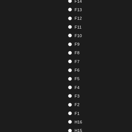
F14
F13
F12
F11
F10
F9
F8
F7
F6
F5
F4
F3
F2
F1
H16
H15