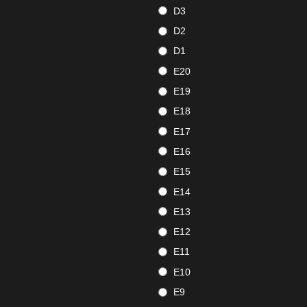
D3
D2
D1
E20
E19
E18
E17
E16
E15
E14
E13
E12
E11
E10
E9