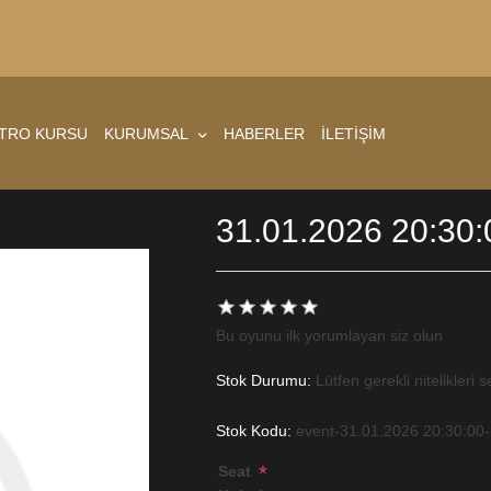
ATRO KURSU
KURUMSAL
HABERLER
İLETİŞİM
31.01.2026 20:30:
Bu oyunu ilk yorumlayan siz olun
Stok Durumu:
Lütfen gerekli nitelikleri s
Stok Kodu:
event-31.01.2026 20:30:00
*
Seat