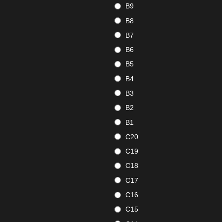
B9
B8
B7
B6
B5
B4
B3
B2
B1
C20
C19
C18
C17
C16
C15