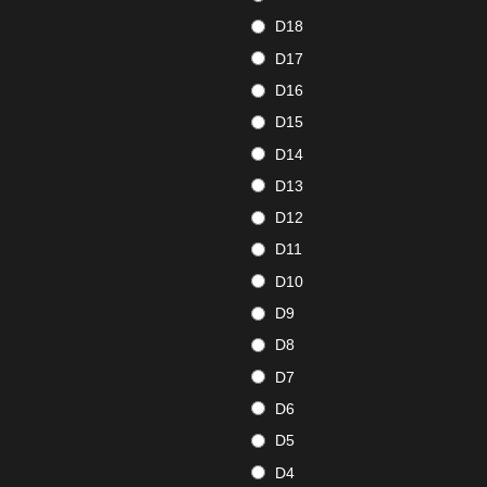
D18
D17
D16
D15
D14
D13
D12
D11
D10
D9
D8
D7
D6
D5
D4