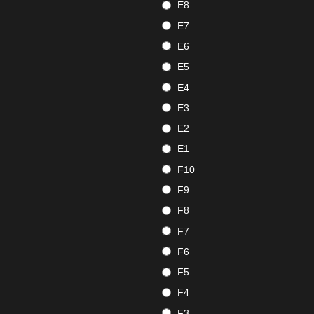
E8
E7
E6
E5
E4
E3
E2
E1
F10
F9
F8
F7
F6
F5
F4
F3