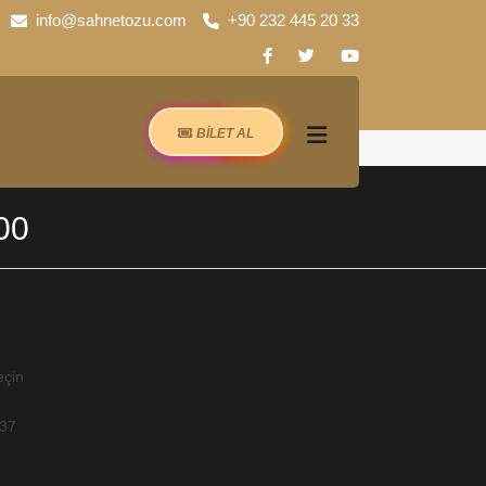
info@sahnetozu.com
+90 232 445 20 33
BİLET AL
00
eçin
-37