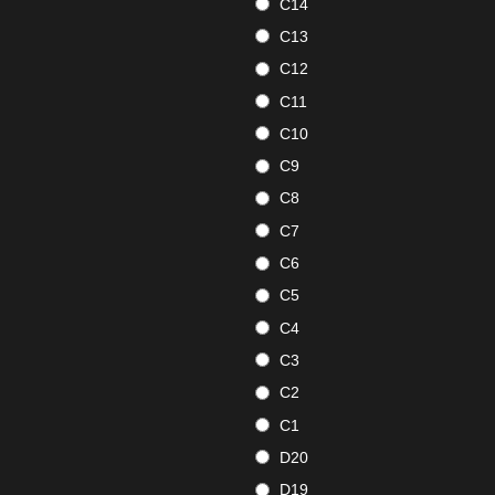
C14
C13
C12
C11
C10
C9
C8
C7
C6
C5
C4
C3
C2
C1
D20
D19