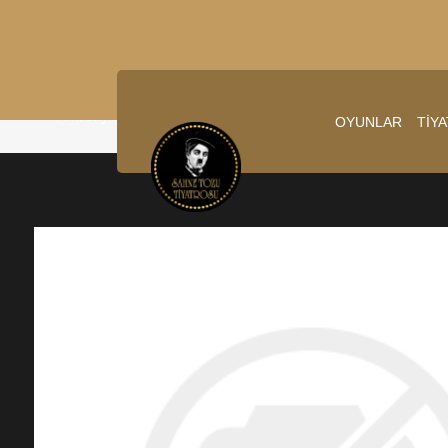
Ana sayfa
/
31.01.2026 20:30:00
OYUNLAR
TİY