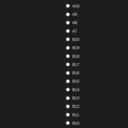
A10
A9
A8
A7
B20
B19
B18
B17
B16
B15
B14
B13
B12
B11
B10