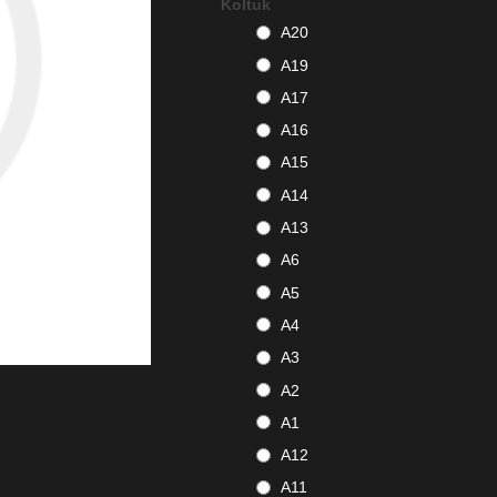
Koltuk
A20
A19
A17
A16
A15
A14
A13
A6
A5
A4
A3
A2
A1
A12
A11