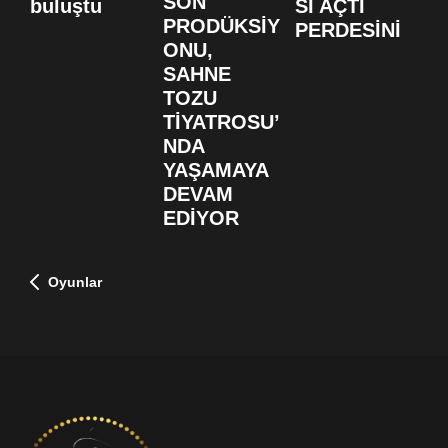
SON
buluştu
SI AÇTI
S
PRODÜKSİY
PERDESİNİ
B
ONU,
F
SAHNE
D
TOZU
TİYATROSU’
NDA
YAŞAMAYA
DEVAM
EDİYOR
Oyunlar