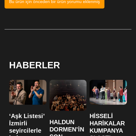
Bu ürün için önceden bir ürün yorumu eklenmiş
HABERLER
‘Aşk Listesi’
HİSSELİ
H
HALDUN
İzmirli
HARİKALAR
H
DORMEN’İN
seyircilerle
KUMPANYA
K