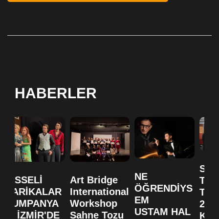
HABERLER
SA
NE
HİSSELİ
Art Bridge
TO
ÖĞRENDİYS
HARİKALAR
International
TİY
EM
KUMPANYA
Workshop
20. 
USTAM HAL
SI İZMİR'DE
Sahne Tozu
KUT