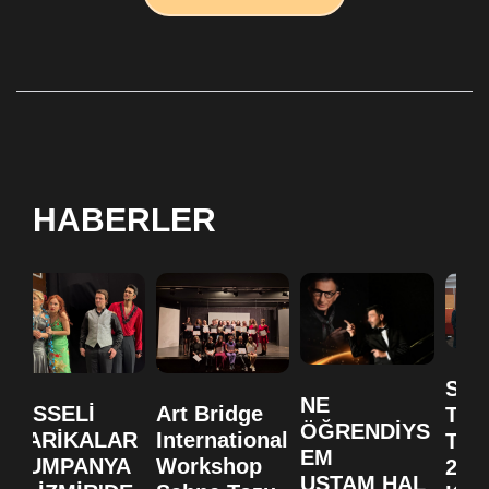
HABERLER
SA
NE
HİSSELİ
Art Bridge
TO
ÖĞRENDİYS
HARİKALAR
International
TİY
EM
KUMPANYA
Workshop
20. 
USTAM HAL