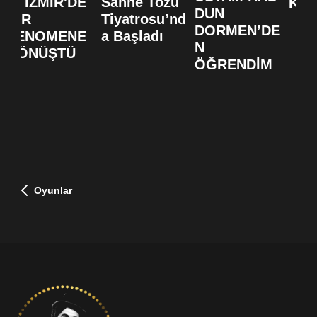
SI İZMİR'DE
Sahne Tozu
KUT
DUN
BİR
Tiyatrosu’nd
DORMEN’DE
FENOMENE
a Başladı
N
DÖNÜŞTÜ
ÖĞRENDİM
Oyunlar