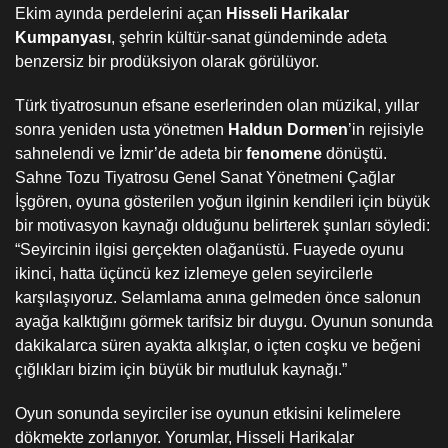
Ekim ayında perdelerini açan
Hisseli Harikalar
Kumpanyası
, şehrin kültür-sanat gündeminde adeta
benzersiz bir prodüksiyon olarak görülüyor.
Türk tiyatrosunun efsane eserlerinden olan müzikal, yıllar
sonra yeniden usta yönetmen
Haldun Dormen
’in rejisiyle
sahnelendi ve İzmir’de adeta bir
fenomene
dönüştü.
Sahne Tozu Tiyatrosu Genel Sanat Yönetmeni Çağlar
İşgören, oyuna gösterilen yoğun ilginin kendileri için büyük
bir motivasyon kaynağı olduğunu belirterek şunları söyledi:
“Seyircinin ilgisi gerçekten olağanüstü. Fuayede oyunu
ikinci, hatta üçüncü kez izlemeye gelen seyircilerle
karşılaşıyoruz. Selamlama anına gelmeden önce salonun
ayağa kalktığını görmek tarifsiz bir duygu. Oyunun sonunda
dakikalarca süren ayakta alkışlar, o içten coşku ve beğeni
çığlıkları bizim için büyük bir mutluluk kaynağı.”
Oyun sonunda seyirciler ise oyunun etkisini kelimelere
dökmekte zorlanıyor. Yorumlar, Hisseli Harikalar