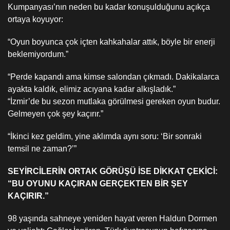
Kumpanyası’nın neden bu kadar konuşulduğunu açıkça
ortaya koyuyor:
“Oyun boyunca çok içten kahkahalar attık, böyle bir enerji
beklemiyordum.”
“Perde kapandı ama kimse salondan çıkmadı. Dakikalarca
ayakta kaldık, elimiz acıyana kadar alkışladık.”
“İzmir’de bu sezon mutlaka görülmesi gereken oyun budur.
Gelmeyen çok şey kaçırır.”
“İkinci kez geldim, yine aklımda aynı soru: ‘Bir sonraki
temsil ne zaman?’”
SEYİRCİLERİN ORTAK GÖRÜŞÜ İSE DİKKAT ÇEKİCİ:
“BU OYUNU KAÇIRAN GERÇEKTEN BİR ŞEY
KAÇIRIR.”
98 yaşında sahneye yeniden hayat veren Haldun Dormen