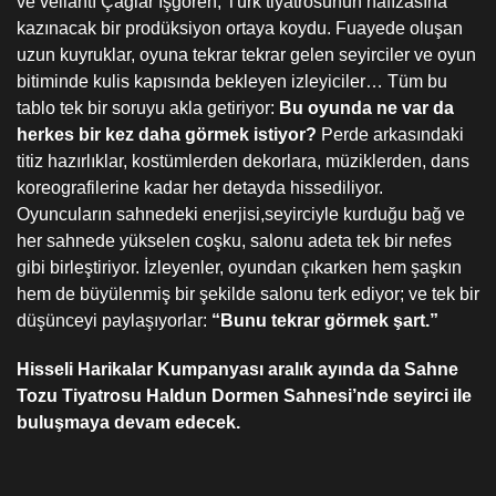
ve veliahtı Çağlar İşgören, Türk tiyatrosunun hafızasına
kazınacak bir prodüksiyon ortaya koydu. Fuayede oluşan
uzun kuyruklar, oyuna tekrar tekrar gelen seyirciler ve oyun
bitiminde kulis kapısında bekleyen izleyiciler… Tüm bu
tablo tek bir soruyu akla getiriyor:
Bu oyunda ne var da
herkes bir kez daha görmek istiyor?
Perde arkasındaki
titiz hazırlıklar, kostümlerden dekorlara, müziklerden, dans
koreografilerine kadar her detayda hissediliyor.
Oyuncuların sahnedeki enerjisi,seyirciyle kurduğu bağ ve
her sahnede yükselen coşku, salonu adeta tek bir nefes
gibi birleştiriyor. İzleyenler, oyundan çıkarken hem şaşkın
hem de büyülenmiş bir şekilde salonu terk ediyor; ve tek bir
düşünceyi paylaşıyorlar:
“Bunu tekrar görmek şart.”
Hisseli Harikalar Kumpanyası aralık ayında da Sahne
Tozu Tiyatrosu Haldun Dormen Sahnesi’nde seyirci ile
buluşmaya devam edecek.