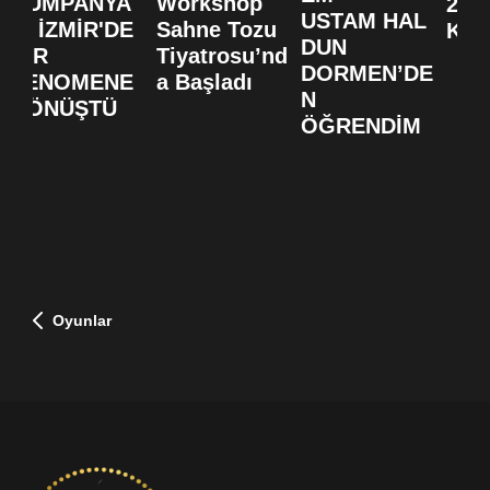
KUMPANYA
Workshop
20. 
USTAM HAL
SI İZMİR'DE
Sahne Tozu
KUT
DUN
BİR
Tiyatrosu’nd
DORMEN’DE
FENOMENE
a Başladı
N
DÖNÜŞTÜ
ÖĞRENDİM
Oyunlar