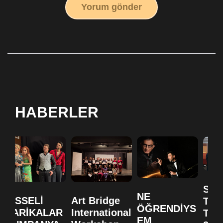
Yorum gönder
HABERLER
SA
NE
HİSSELİ
Art Bridge
TO
ÖĞRENDİYS
HARİKALAR
International
TİY
EM