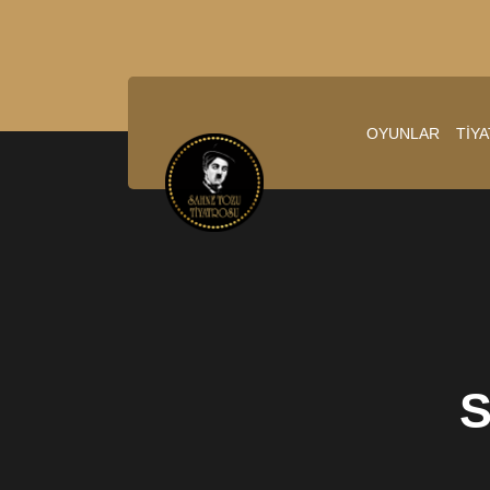
OYUNLAR
TİY