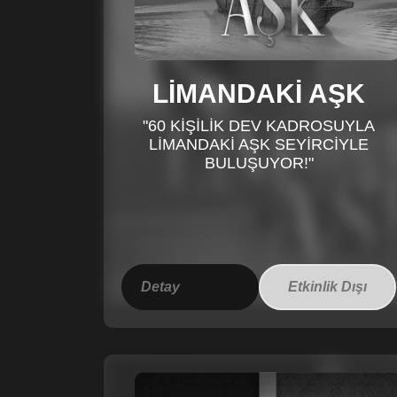
LİMANDAKİ AŞK
"60 KİŞİLİK DEV KADROSUYLA
LİMANDAKİ AŞK SEYİRCİYLE
BULUŞUYOR!"
Detay
Etkinlik Dışı