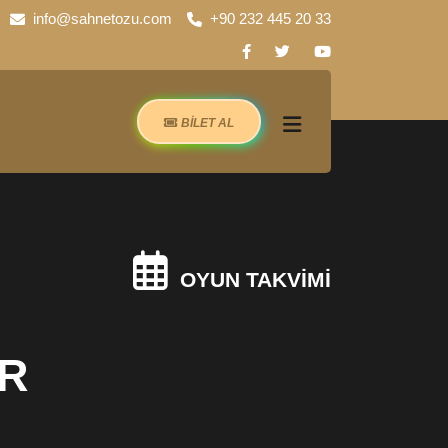
info@sahnetozu.com
+90 232 445 20 33
BİLET AL
OYUN TAKVİMİ
R