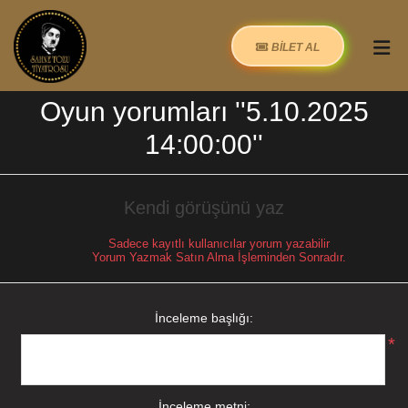
BİLET AL
Oyun yorumları
5.10.2025
14:00:00
Kendi görüşünü yaz
Sadece kayıtlı kullanıcılar yorum yazabilir
Yorum Yazmak Satın Alma İşleminden Sonradır.
İnceleme başlığı:
*
İnceleme metni: