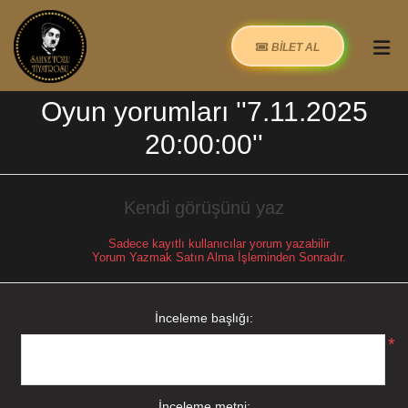
BİLET AL
Oyun yorumları
7.11.2025
20:00:00
Kendi görüşünü yaz
Sadece kayıtlı kullanıcılar yorum yazabilir
Yorum Yazmak Satın Alma İşleminden Sonradır.
İnceleme başlığı:
*
İnceleme metni: