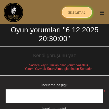
BİLET AL
Oyun yorumları
6.12.2025
20:30:00
Kendi görüşünü yaz
Sadece kayıtlı kullanıcılar yorum yazabilir
Yorum Yazmak Satın Alma İşleminden Sonradır.
İnceleme başlığı:
*
İnceleme metni: