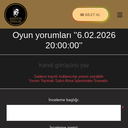
BİLET AL
Oyun yorumları
6.02.2026
20:00:00
Kendi görüşünü yaz
Sadece kayıtlı kullanıcılar yorum yazabilir
Yorum Yazmak Satın Alma İşleminden Sonradır.
İnceleme başlığı:
*
İnceleme metni: