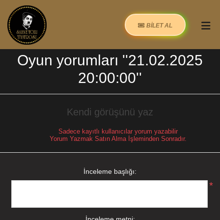
BİLET AL
Oyun yorumları
21.02.2025
20:00:00
Kendi görüşünü yaz
Sadece kayıtlı kullanıcılar yorum yazabilir
Yorum Yazmak Satın Alma İşleminden Sonradır.
İnceleme başlığı:
*
İnceleme metni: