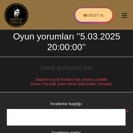
BİLET AL
Oyun yorumları
5.03.2025
20:00:00
Kendi görüşünü yaz
Sadece kayıtlı kullanıcılar yorum yazabilir
Yorum Yazmak Satın Alma İşleminden Sonradır.
İnceleme başlığı:
*
İnceleme metni: