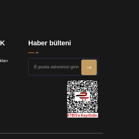
EK
Haber bülteni
ları