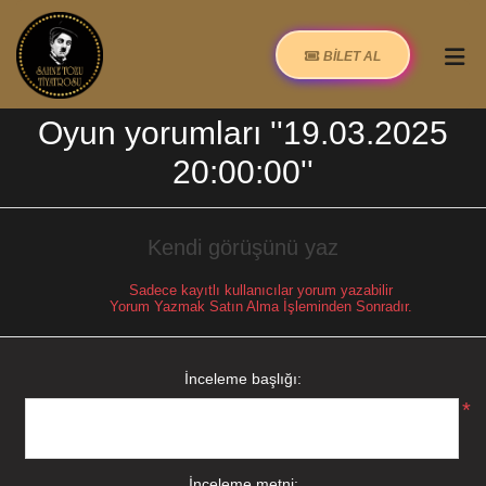
BİLET AL
Oyun yorumları
19.03.2025
20:00:00
Kendi görüşünü yaz
Sadece kayıtlı kullanıcılar yorum yazabilir
Yorum Yazmak Satın Alma İşleminden Sonradır.
İnceleme başlığı:
*
İnceleme metni: