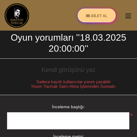
BİLET AL
Oyun yorumları
18.03.2025
20:00:00
Kendi görüşünü yaz
Sadece kayıtlı kullanıcılar yorum yazabilir
Yorum Yazmak Satın Alma İşleminden Sonradır.
İnceleme başlığı:
*
İnceleme metni: