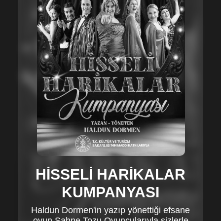
HİSSELİ HARİKALAR
KUMPANYASI
Haldun Dormen'in yazıp yönettiği efsane
oyun Sahne Tozu Oyuncularıyla sizlerle