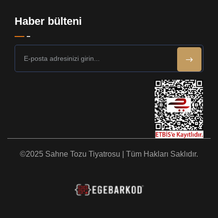
Haber bülteni
©2025 Sahne Tozu Tiyatrosu | Tüm Hakları Saklıdır.