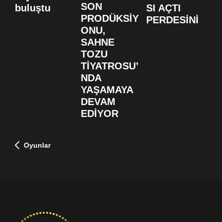
K
SON
buluştu
SI AÇTI
S
PRODÜKSİY
PERDESİNİ
B
ONU,
F
SAHNE
D
TOZU
TİYATROSU’
NDA
YAŞAMAYA
DEVAM
EDİYOR
Oyunlar