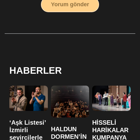
Yorum gönder
HABERLER
‘Aşk Listesi’
HİSSELİ
H
HALDUN
İzmirli
HARİKALAR
H
DORMEN’İN
seyircilerle
KUMPANYA